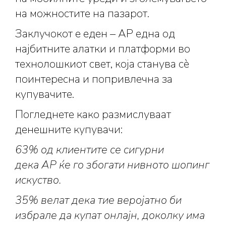
на можностите на пазарот.
Заклучокот е еден – АР една од
најбитните алатки и платформи во
технолошкиот свет, која станува сè
поинтересна и попривлечна за
купувачите.
Погледнете како размислуваат
денешните купувачи:
63% од клиентите се сигурни
дека
АР
ќе го збогати нивното
шопинг
искуство
.
35% велат дека тие
веројатно би
избрале да купат онлајн,
доколку има