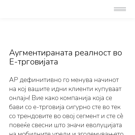
Аугментираната реалност во
Е-трговијата
АР дефинитивно го менува начинот
на кој вашите идни клиенти купуваат
онлајн! Вие како компанија која се
бави со е-трговија сигурно сте во тек
со трендовите во овој сегмент и сте сè
повеќе свесни што значи еволуцијата
на мобилните уреди и зголемувањето