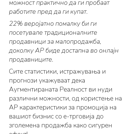
можност практично да
ги
проба
а
т
работи
те
пред да г
и
купат.
22% веројатно помалку
би
ги
посетува
ле
традиционалните
продавници за малопродажба,
доколку АР биде достапна во онлајн
продавниците.
Сите статистики, истражувања и
прогнози укажуваат дека
Аугментираната Реалност ви нуди
различни можности, од користење на
АР карактеристики за промоција на
вашиот бизнис со е-трговија до
зголемена продажба како сигурен