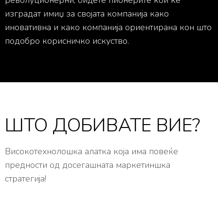
изградат имиџ за својата компанија како
иновативна и како компанија ориентирана кон што
подобро корисничко искуство.
ШТО ДОБИВАТЕ ВИЕ?
Високотехнолошка алатка која има повеќе
предности од досегашната маркетиншка
стратегија!
Задоволни клиенти кои точно знаат што сакаат и
каков производ добиваат!