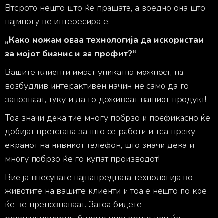
Второто нешто што ќе прашате, а воедно она што
најмногу ве интересира е:
„Како можам оваа технологија да искористам
за мојот бизнис и за профит?“
Вашите клиенти имаат уникатна можност, на
возбудлив интерактивен начин не само да го
запознаат, туку и да го доживеат вашиот продукт!
Тоа значи дека тие многу побрзо и поефикасно ќе
добијат претстава за што се работи и тоа преку
екранот на нивниот телефон, што значи дека и
многу побрзо ќе го купат производот!
Вие ја внесувате најнапредната технологија во
животите на вашите клиенти и тоа е нешто по кое
ќе ве препознаваат. Затоа бидете
револуционерни, бидете пионерите кои ќе