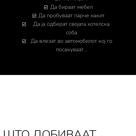
Да бираат мебел
Да пробуваат парче накит
Да ја одберат својата хотелска
соба
Да влезат во автомобилот кој го
посакуваат…
ШТО ДОБИВААТ