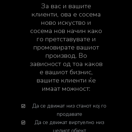
За вас и вашите
клиенти, ова е сосема
ново искуство и
сосема нов начин како
го претставувате и
промовирате вашиот
производ. Во
зависност од тоа каков
е вашиот бизнис,
вашите клиенти ќе
имаат можност:
Да се движат низ станот кој го
продавате
Да се движат виртуелно низ
целиот објект