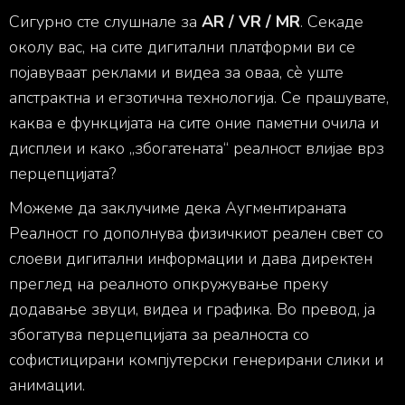
Сигурно сте слушнале за
AR / VR / MR
. Секаде
околу вас, на сите дигитални платформи ви се
појавуваат реклами и видеа за оваа, сè уште
апстрактна и егзотична технологија. Се прашувате,
каква е функцијата на сите оние паметни очила и
дисплеи и како „збогатената“ реалност влијае врз
перцепцијата?
Можеме да заклучиме дека Аугментираната
Реалност го дополнува физичкиот реален свет со
слоеви дигитални информации и дава директен
преглед на реалното опкружување преку
додавање звуци, видеа и графика. Во превод, ја
збогатува перцепцијата за реалноста со
софистицирани компјутерски генерирани слики и
анимации.