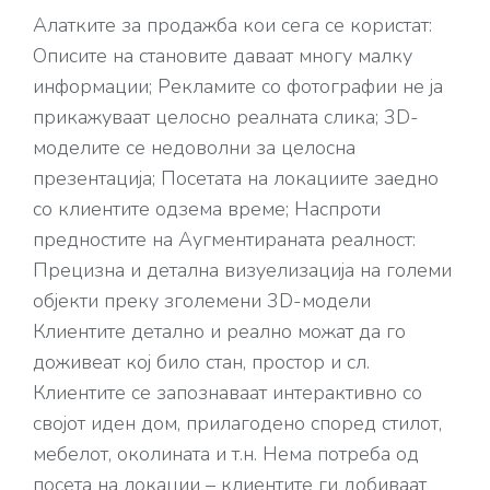
Алатките за продажба кои сега се користат:
Описите на становите даваат многу малку
информации; Рекламите со фотографии не ја
прикажуваат целосно реалната слика; 3D-
моделите се недоволни за целосна
презентација; Посетата на локациите заедно
со клиентите одзема време; Наспроти
предностите на Аугментираната реалност:
Прецизнa и детална визуелизација на големи
објекти преку зголемени 3D-модели
Клиентите детално и реално можат да го
доживеат кој било стан, простор и сл.
Клиентите се запознаваат интерактивно со
својот иден дом, прилагодено според стилот,
мебелот, околината и т.н. Нема потреба од
посета на локации – клиентите ги добиваат