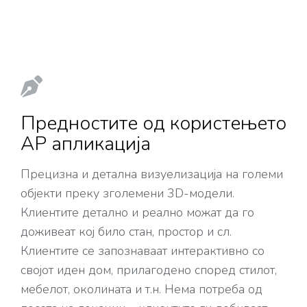
Предностите од користењето
АР апликација
Прецизнa и детална визуелизација на големи
објекти преку зголемени 3D-модели.
Клиентите детално и реално можат да го
доживеат кој било стан, простор и сл.
Клиентите се запознаваат интерактивно со
својот иден дом, прилагодено според стилот,
мебелот, околината и т.н. Нема потреба од